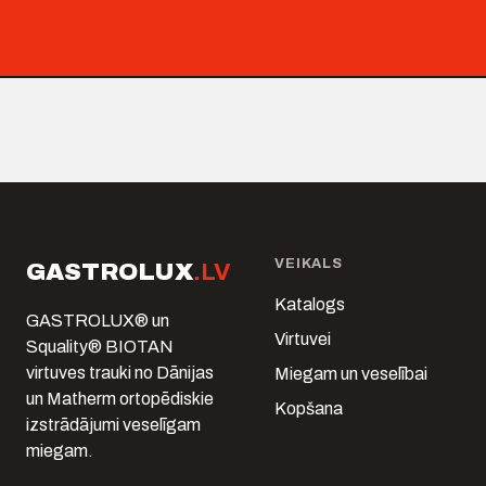
VEIKALS
GASTROLUX
.LV
Katalogs
GASTROLUX® un
Virtuvei
Squality® BIOTAN
virtuves trauki no Dānijas
Miegam un veselībai
un Matherm ortopēdiskie
Kopšana
izstrādājumi veselīgam
miegam.