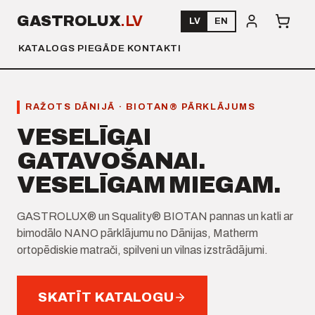
GASTROLUX
.LV
LV
EN
KATALOGS
PIEGĀDE
KONTAKTI
RAŽOTS DĀNIJĀ · BIOTAN® PĀRKLĀJUMS
VESELĪGAI
GATAVOŠANAI.
VESELĪGAM MIEGAM.
GASTROLUX® un Squality® BIOTAN pannas un katli ar
bimodālo NANO pārklājumu no Dānijas, Matherm
ortopēdiskie matrači, spilveni un vilnas izstrādājumi.
SKATĪT KATALOGU