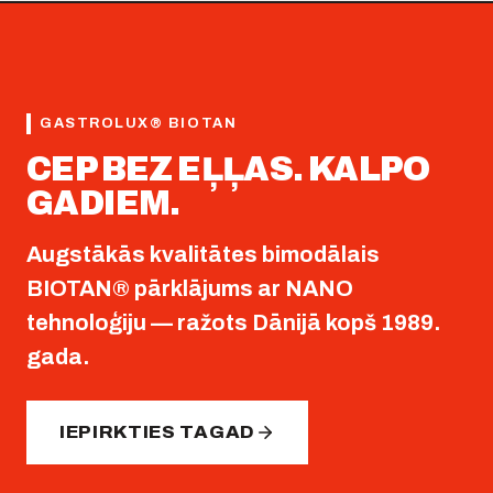
GASTROLUX® BIOTAN
CEP BEZ EĻĻAS. KALPO
GADIEM.
Augstākās kvalitātes bimodālais
BIOTAN® pārklājums ar NANO
tehnoloģiju — ražots Dānijā kopš 1989.
gada.
IEPIRKTIES TAGAD