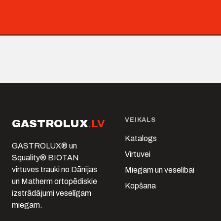
VEIKALS
GASTROLUX
.LV
Katalogs
GASTROLUX® un
Virtuvei
Squality® BIOTAN
virtuves trauki no Dānijas
Miegam un veselībai
un Matherm ortopēdiskie
Kopšana
izstrādājumi veselīgam
miegam.