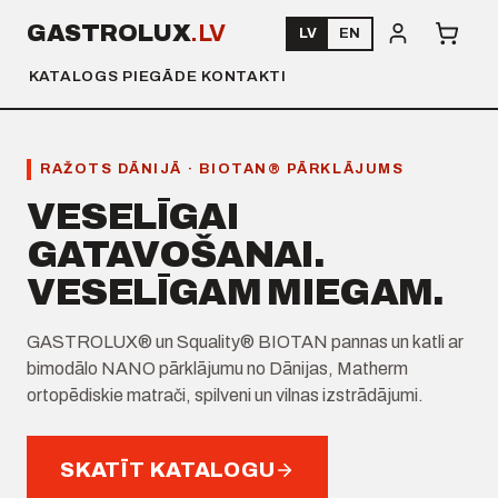
GASTROLUX
.LV
LV
EN
KATALOGS
PIEGĀDE
KONTAKTI
RAŽOTS DĀNIJĀ · BIOTAN® PĀRKLĀJUMS
VESELĪGAI
GATAVOŠANAI.
VESELĪGAM MIEGAM.
GASTROLUX® un Squality® BIOTAN pannas un katli ar
bimodālo NANO pārklājumu no Dānijas, Matherm
ortopēdiskie matrači, spilveni un vilnas izstrādājumi.
SKATĪT KATALOGU