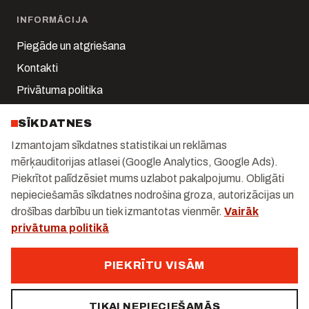
INFORMĀCIJA
Piegāde un atgriešana
Kontakti
Privātuma politika
Sīkdatņu iestatījumi
SĪKDATNES
Mans konts
Izmantojam sīkdatnes statistikai un reklāmas
mērķauditorijas atlasei (Google Analytics, Google Ads).
KONTAKTI
Piekrītot palīdzēsiet mums uzlabot pakalpojumu. Obligāti
Kalnciema iela 1-k2, Rīga
nepieciešamās sīkdatnes nodrošina groza, autorizācijas un
drošības darbību un tiek izmantotas vienmēr.
Vairāk
+371 29 247 171
privātuma politikā
info@gastrolux.lv
Darba dienās 10:00–18:00
PIEKRĪTU VISĀM
TIKAI NEPIECIEŠAMĀS