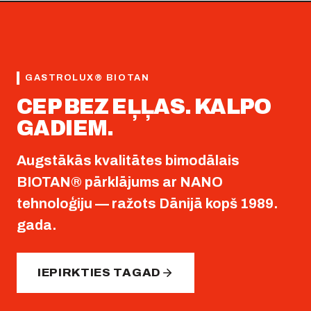
GASTROLUX® BIOTAN
CEP BEZ EĻĻAS. KALPO
GADIEM.
Augstākās kvalitātes bimodālais
BIOTAN® pārklājums ar NANO
tehnoloģiju — ražots Dānijā kopš 1989.
gada.
IEPIRKTIES TAGAD