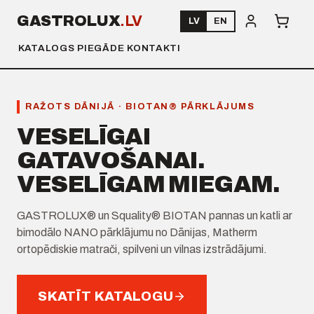
GASTROLUX
.LV
LV
EN
KATALOGS
PIEGĀDE
KONTAKTI
RAŽOTS DĀNIJĀ · BIOTAN® PĀRKLĀJUMS
VESELĪGAI
GATAVOŠANAI.
VESELĪGAM MIEGAM.
GASTROLUX® un Squality® BIOTAN pannas un katli ar
bimodālo NANO pārklājumu no Dānijas, Matherm
ortopēdiskie matrači, spilveni un vilnas izstrādājumi.
SKATĪT KATALOGU