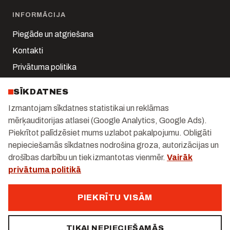
INFORMĀCIJA
Piegāde un atgriešana
Kontakti
Privātuma politika
Sīkdatņu iestatījumi
SĪKDATNES
Mans konts
Izmantojam sīkdatnes statistikai un reklāmas
mērķauditorijas atlasei (Google Analytics, Google Ads).
KONTAKTI
Piekrītot palīdzēsiet mums uzlabot pakalpojumu. Obligāti
Kalnciema iela 1-k2, Rīga
nepieciešamās sīkdatnes nodrošina groza, autorizācijas un
drošības darbību un tiek izmantotas vienmēr.
Vairāk
+371 29 247 171
privātuma politikā
info@gastrolux.lv
Darba dienās 10:00–18:00
PIEKRĪTU VISĀM
TIKAI NEPIECIEŠAMĀS