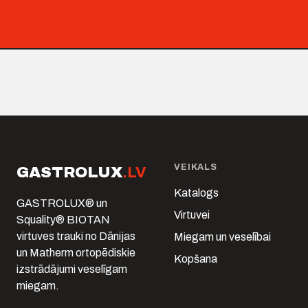
VEIKALS
GASTROLUX
.LV
Katalogs
GASTROLUX® un
Virtuvei
Squality® BIOTAN
virtuves trauki no Dānijas
Miegam un veselībai
un Matherm ortopēdiskie
Kopšana
izstrādājumi veselīgam
miegam.