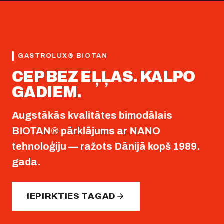
GASTROLUX® BIOTAN
CEP BEZ EĻĻAS. KALPO
GADIEM.
Augstākās kvalitātes bimodālais
BIOTAN® pārklājums ar NANO
tehnoloģiju — ražots Dānijā kopš 1989.
gada.
IEPIRKTIES TAGAD